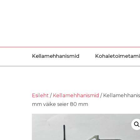
Skip
to
the
content
Kellamehhanismid
Kohaletoimetam
Esileht
/
Kellamehhanismid
/ Kellamehhanism
mm väike seier 80 mm