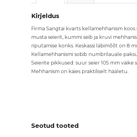
Kirjeldus
Firma Sangtai kvarts kellamehhanism koos s
musta seierit, kummi seib ja kruvi mehhani
riputamise konks. Keskassi läbimõõt on 8 
Kellamehhanismi sobib numbrilauale paks
Seierite pikkused: suur seier 105 mm väike s
Mehhanism on käies praktiliselt hääletu.
Seotud tooted