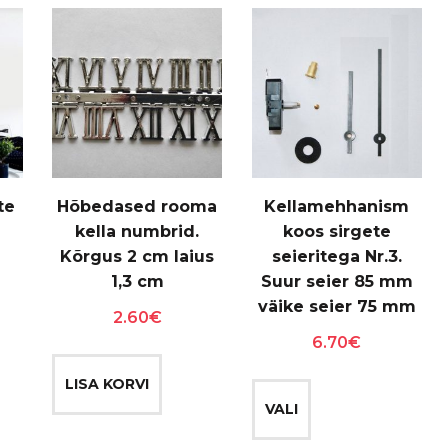
te
Hõbedased rooma
Kellamehhanism
kella numbrid.
koos sirgete
Kõrgus 2 cm laius
seieritega Nr.3.
1,3 cm
Suur seier 85 mm
väike seier 75 mm
2.60
€
6.70
€
Sellel
LISA KORVI
tootel
VALI
on