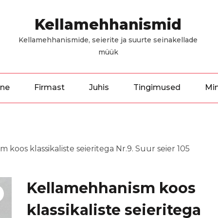
Kellamehhanismid
Kellamehhanismide, seierite ja suurte seinakellade
müük
ine
Firmast
Juhis
Tingimused
Mi
 koos klassikaliste seieritega Nr.9. Suur seier 105
Kellamehhanism koos
klassikaliste seieritega