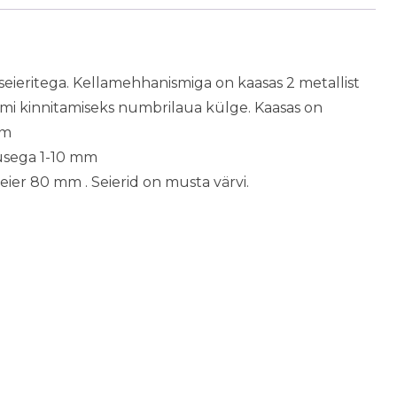
eieritega. Kellamehhanismiga on kaasas 2 metallist
smi kinnitamiseks numbrilaua külge. Kaasas on
mm
usega 1-10 mm
eier 80 mm . Seierid on musta värvi.