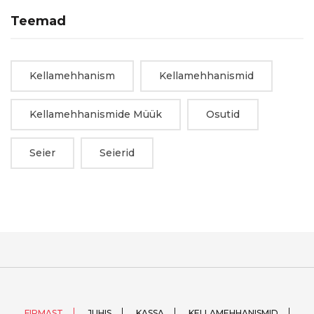
Teemad
Kellamehhanism
Kellamehhanismid
Kellamehhanismide Müük
Osutid
Seier
Seierid
FIRMAST
JUHIS
KASSA
KELLAMEHHANISMID