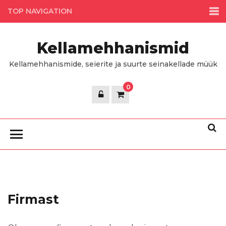
Skip
TOP NAVIGATION
to
the
Kellamehhanismid
content
Kellamehhanismide, seierite ja suurte seinakellade müük
0
Firmast