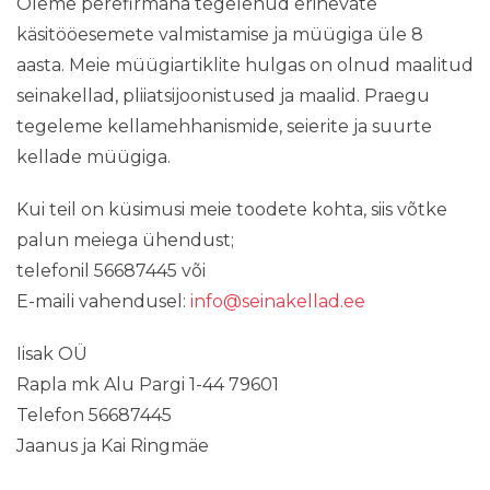
Oleme perefirmana tegelenud erinevate
käsitööesemete valmistamise ja müügiga üle 8
aasta. Meie müügiartiklite hulgas on olnud maalitud
seinakellad, pliiatsijoonistused ja maalid. Praegu
tegeleme kellamehhanismide, seierite ja suurte
kellade müügiga.
Kui teil on küsimusi meie toodete kohta, siis võtke
palun meiega ühendust;
telefonil 56687445 või
E-maili vahendusel:
info@seinakellad.ee
Iisak OÜ
Rapla mk Alu Pargi 1-44 79601
Telefon 56687445
Jaanus ja Kai Ringmäe