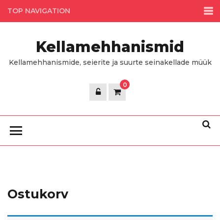
Skip
TOP NAVIGATION
to
the
Kellamehhanismid
content
Kellamehhanismide, seierite ja suurte seinakellade müük
0
Ostukorv