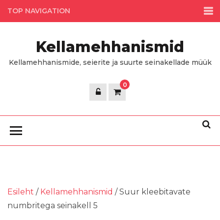
Skip
TOP NAVIGATION
to
the
Kellamehhanismid
content
Kellamehhanismide, seierite ja suurte seinakellade müük
0
Esileht
/
Kellamehhanismid
/ Suur kleebitavate
numbritega seinakell 5