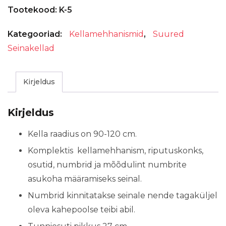
Tootekood:
K-5
seinakell
5
Kategooriad:
Kellamehhanismid
,
Suured
kogus
Seinakellad
Kirjeldus
Kirjeldus
Kella raadius on 90-120 cm.
Komplektis kellamehhanism, riputuskonks,
osutid, numbrid ja mõõdulint numbrite
asukoha määramiseks seinal.
Numbrid kinnitatakse seinale nende tagaküljel
oleva kahepoolse teibi abil.