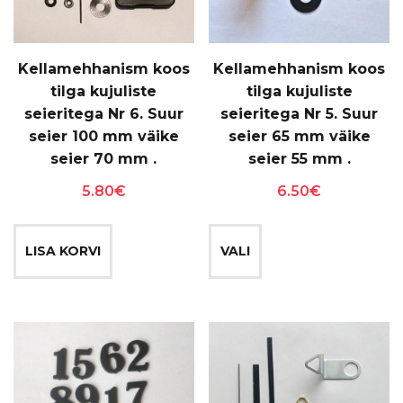
Kellamehhanism koos
Kellamehhanism koos
tilga kujuliste
tilga kujuliste
seieritega Nr 6. Suur
seieritega Nr 5. Suur
seier 100 mm väike
seier 65 mm väike
seier 70 mm .
seier 55 mm .
5.80
€
6.50
€
Sellel
tootel
LISA KORVI
VALI
on
mitu
varianti.
Valikuid
saab
teha