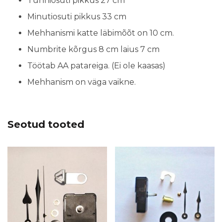
Tunniosuti pikkus 27 cm
Minutiosuti pikkus 33 cm
Mehhanismi katte läbimõõt on 10 cm.
Numbrite kõrgus 8 cm laius 7 cm
Töötab AA patareiga. (Ei ole kaasas)
Mehhanism on väga vaikne.
Seotud tooted