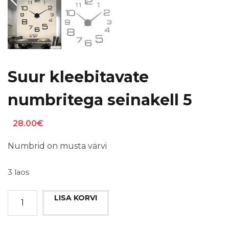
Suur kleebitavate
numbritega seinakell 5
28.00
€
Numbrid on musta värvi
3 laos
Suur
LISA KORVI
kleebitavate
numbritega