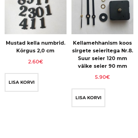
tootelehel.
Mustad kella numbrid.
Kellamehhanism koos
Kõrgus 2,0 cm
sirgete seieritega Nr.8.
Suur seier 120 mm
2.60
€
väike seier 90 mm
5.90
€
LISA KORVI
LISA KORVI