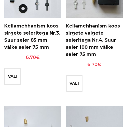
Kellamehhanism koos
Kellamehhanism koos
sirgete seieritega Nr.3.
sirgete valgete
Suur seier 85 mm
seieritega Nr.4. Suur
väike seier 75 mm
seier 100 mm väike
seier 75 mm
6.70
€
6.70
€
Sellel
Sellel
tootel
VALI
tootel
on
VALI
on
mitu
mitu
varianti.
varianti.
Valikuid
Valikuid
saab
saab
teha