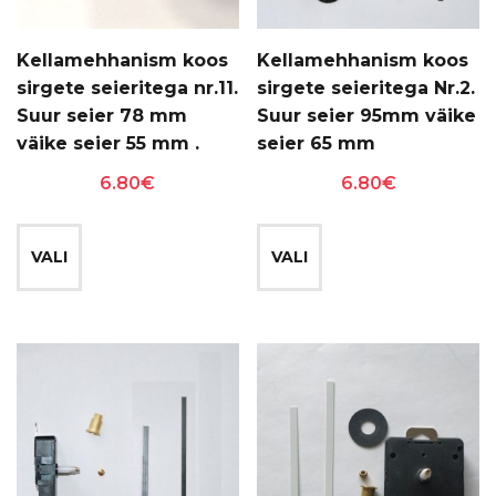
Kellamehhanism koos
Kellamehhanism koos
sirgete seieritega nr.11.
sirgete seieritega Nr.2.
Suur seier 78 mm
Suur seier 95mm väike
väike seier 55 mm .
seier 65 mm
6.80
€
6.80
€
Sellel
Sellel
tootel
tootel
VALI
VALI
on
on
mitu
mitu
varianti.
varianti.
Valikuid
Valikuid
saab
saab
teha
teha
tootelehel.
tootelehel.