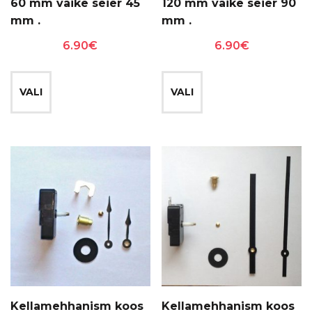
60 mm väike seier 45
120 mm väike seier 90
mm .
mm .
6.90
€
6.90
€
Sellel
Sellel
tootel
tootel
VALI
VALI
on
on
mitu
mitu
varianti.
varianti.
Valikuid
Valikuid
saab
saab
teha
teha
tootelehel.
tootelehel.
Kellamehhanism koos
Kellamehhanism koos