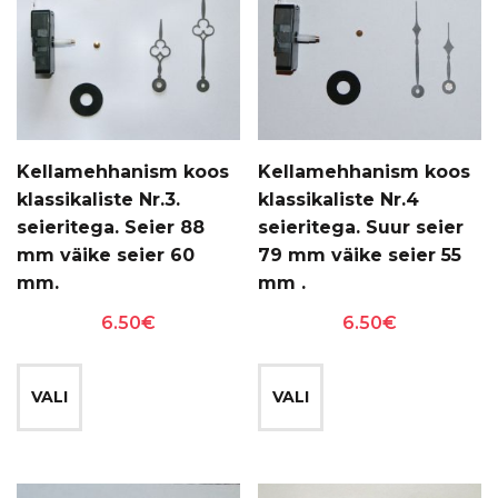
teha
tootelehel.
tootelehel.
Kellamehhanism koos
Kellamehhanism koos
klassikaliste Nr.3.
klassikaliste Nr.4
seieritega. Seier 88
seieritega. Suur seier
mm väike seier 60
79 mm väike seier 55
mm.
mm .
6.50
€
6.50
€
Sellel
Sellel
tootel
tootel
VALI
VALI
on
on
mitu
mitu
varianti.
varianti.