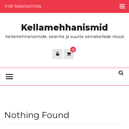
Skip
TOP NAVIGATION
to
the
Kellamehhanismid
content
Kellamehhanismide, seierite ja suurte seinakellade müük
0
Nothing Found