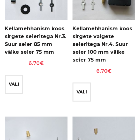
Kellamehhanism koos
Kellamehhanism koos
sirgete seieritega Nr.3.
sirgete valgete
Suur seier 85 mm
seieritega Nr.4. Suur
väike seier 75 mm
seier 100 mm väike
seier 75 mm
6.70
€
6.70
€
Sellel
Sellel
tootel
VALI
tootel
on
VALI
on
mitu
mitu
varianti.
varianti.
Valikuid
Valikuid
saab
saab
teha