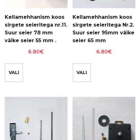
Kellamehhanism koos
Kellamehhanism koos
sirgete seieritega nr.11.
sirgete seieritega Nr.2.
Suur seier 78 mm
Suur seier 95mm väike
väike seier 55 mm .
seier 65 mm
6.80
€
6.80
€
Sellel
Sellel
tootel
tootel
VALI
VALI
on
on
mitu
mitu
varianti.
varianti.
Valikuid
Valikuid
saab
saab
teha
teha
tootelehel.
tootelehel.