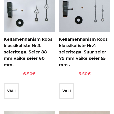
teha
tootelehel.
tootelehel.
Kellamehhanism koos
Kellamehhanism koos
klassikaliste Nr.3.
klassikaliste Nr.4
seieritega. Seier 88
seieritega. Suur seier
mm väike seier 60
79 mm väike seier 55
mm.
mm .
6.50
€
6.50
€
Sellel
Sellel
tootel
tootel
VALI
VALI
on
on
mitu
mitu
varianti.
varianti.