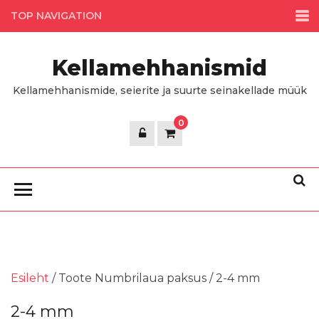
Skip
TOP NAVIGATION
to
the
Kellamehhanismid
content
Kellamehhanismide, seierite ja suurte seinakellade müük
0
Esileht
/ Toote Numbrilaua paksus / 2-4 mm
2-4 mm