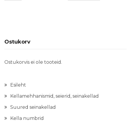
mitu
varianti.
Valikuid
saab
teha
Ostukorv
tootelehel.
Ostukorvis ei ole tooteid.
Esileht
Kellamehhanismid, seierid, seinakellad
Suured seinakellad
Kella numbrid