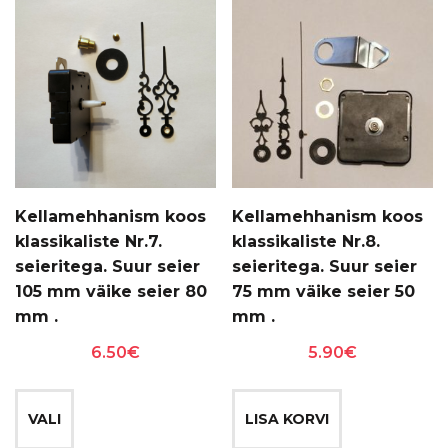
Valikuid
Valikuid
saab
saab
teha
teha
tootelehel.
tootelehel.
Kellamehhanism koos
Kellamehhanism koos
klassikaliste Nr.7.
klassikaliste Nr.8.
seieritega. Suur seier
seieritega. Suur seier
105 mm väike seier 80
75 mm väike seier 50
mm .
mm .
6.50
€
5.90
€
Sellel
tootel
VALI
LISA KORVI
on