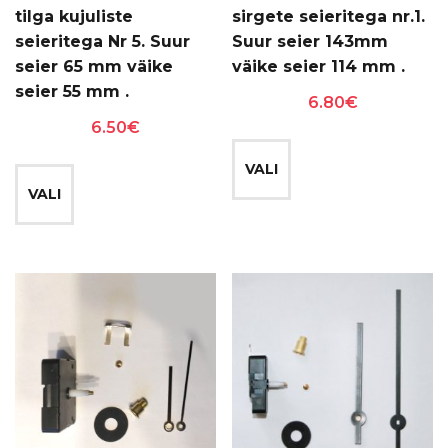
tilga kujuliste
sirgete seieritega nr.1.
seieritega Nr 5. Suur
Suur seier 143mm
seier 65 mm väike
väike seier 114 mm .
seier 55 mm .
6.80
€
6.50
€
Sellel
Sellel
tootel
VALI
tootel
on
VALI
on
mitu
mitu
varianti.
varianti.
Valikuid
Valikuid
saab
saab
teha
teha
tootelehel.
tootelehel.