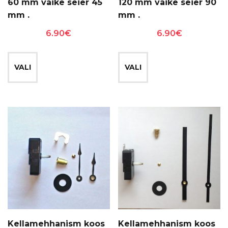
60 mm väike seier 45
120 mm väike seier 90
mm .
mm .
6.90
€
6.90
€
Sellel
Sellel
tootel
tootel
VALI
VALI
on
on
mitu
mitu
varianti.
varianti.
Valikuid
Valikuid
saab
saab
teha
teha
tootelehel.
tootelehel.
Kellamehhanism koos
Kellamehhanism koos