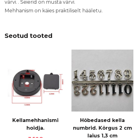
värvi. . Seierid on musta värvi.
Mehhanism on käies praktiliselt hääletu.
Seotud tooted
Kellamehhanismi
Hõbedased kella
hoidja.
numbrid. Kõrgus 2 cm
laius 1,3 cm