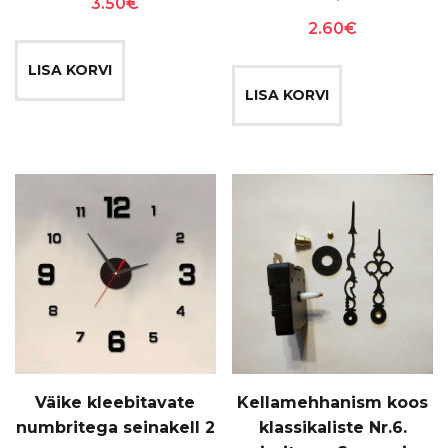
3.50
€
2.60
€
LISA KORVI
LISA KORVI
Väike kleebitavate
Kellamehhanism koos
numbritega seinakell 2
klassikaliste Nr.6.