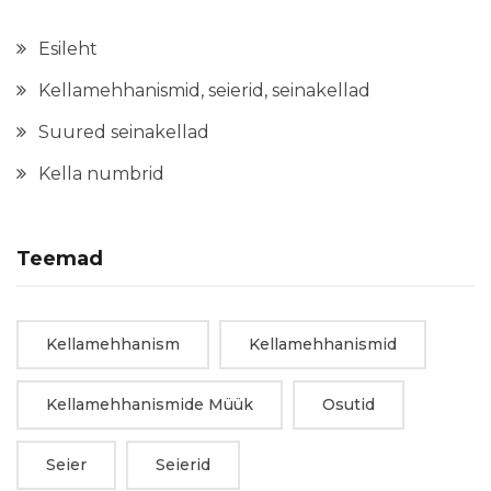
Esileht
Kellamehhanismid, seierid, seinakellad
Suured seinakellad
Kella numbrid
Teemad
Kellamehhanism
Kellamehhanismid
Kellamehhanismide Müük
Osutid
Seier
Seierid