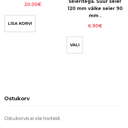
seieritega. Suur seier
20.00
€
120 mm väike seier 90
mm .
LISA KORVI
6.90
€
Sellel
tootel
VALI
on
mitu
varianti.
Valikuid
saab
teha
Ostukorv
tootelehel.
Ostukorvis ei ole tooteid.