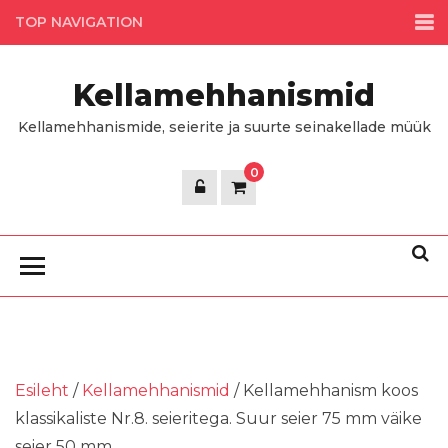
Skip
TOP NAVIGATION
to
the
Kellamehhanismid
content
Kellamehhanismide, seierite ja suurte seinakellade müük
0
Esileht
/
Kellamehhanismid
/ Kellamehhanism koos
klassikaliste Nr.8. seieritega. Suur seier 75 mm väike
seier 50 mm .