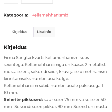
koos
klassikaliste
Kategooria:
Kellamehhanismid
Nr.8.
seieritega.
Suur
Kirjeldus
Lisainfo
seier
75
Kirjeldus
mm
väike
Firma Sangtai kvarts kellamehhanism koos
seier
seieritega. Kellamehhanismiga on kaasas 2 metallist
50
musta seierit, sekundi seier, kruvi ja seib mehhanismi
mm
kinnitamiseks numbrilaua külge.
.
Kellamehhanismi sobib numbrilauale paksusega 1-
kogus
10 mm.
Seierite pikkused:
suur seier 75 mm väike seier 50
mm . Sekundi seieri pikkus 90 mm. Seierid on musta