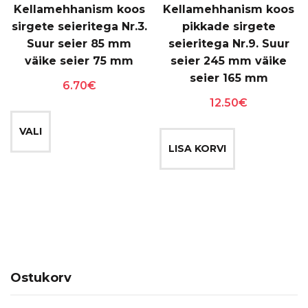
Kellamehhanism koos
Kellamehhanism koos
sirgete seieritega Nr.3.
pikkade sirgete
Suur seier 85 mm
seieritega Nr.9. Suur
väike seier 75 mm
seier 245 mm väike
seier 165 mm
6.70
€
12.50
€
Sellel
tootel
VALI
on
LISA KORVI
mitu
varianti.
Valikuid
saab
teha
tootelehel.
Ostukorv