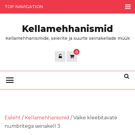
Skip
TOP NAVIGATION
to
the
Kellamehhanismid
content
Kellamehhanismide, seierite ja suurte seinakellade müük
0
Esileht
/
Kellamehhanismid
/ Väike kleebitavate
numbritega seinakell 3