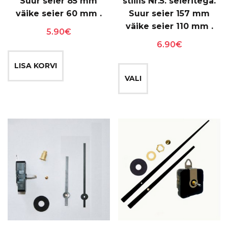
Suur seier 85 mm
stiilis Nr.5. seieritega.
väike seier 60 mm .
Suur seier 157 mm
väike seier 110 mm .
5.90
€
6.90
€
Sellel
LISA KORVI
tootel
VALI
on
mitu
varianti.
Valikuid
saab
teha
tootelehel.