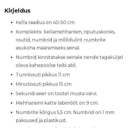
Kirjeldus
Kella raadius on 40-50 cm.
Komplektis kellamehhanism, riputuskonks,
osutid, numbrid ja mõõdulint numbrite
asukoha määramiseks seinal.
Numbrid kinnitatakse seinale nende tagaküljel
oleva kahepoolse teibi abil.
Tunniosuti pikkus 11 cm
Minutiosuti pikkus 15 cm
Sekundi seier on tootel musta värvi.
Mehhanismi katte läbimõõt on 9 cm.
Numbrite kõrgus 5,5 cm. Numbrid on 1 mm
paksused ja plastikust.