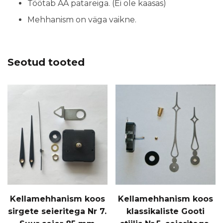
Töötab AA patareiga. (Ei ole kaasas)
Mehhanism on väga vaikne.
Seotud tooted
Kellamehhanism koos
Kellamehhanism koos
sirgete seieritega Nr 7.
klassikaliste Gooti