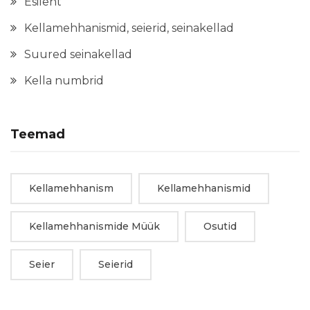
Esileht
Kellamehhanismid, seierid, seinakellad
Suured seinakellad
Kella numbrid
Teemad
Kellamehhanism
Kellamehhanismid
Kellamehhanismide Müük
Osutid
Seier
Seierid