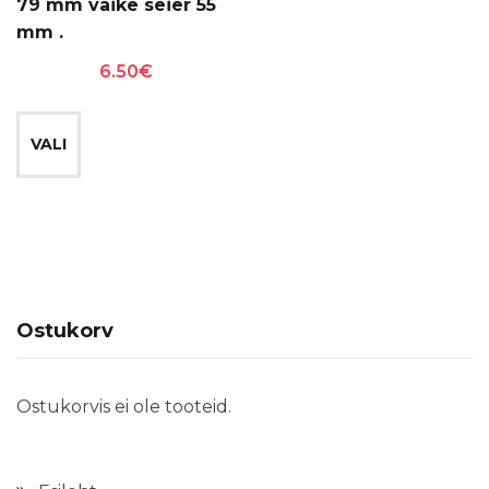
79 mm väike seier 55
mm .
6.50
€
Sellel
tootel
VALI
on
mitu
varianti.
Valikuid
saab
teha
Ostukorv
tootelehel.
Ostukorvis ei ole tooteid.