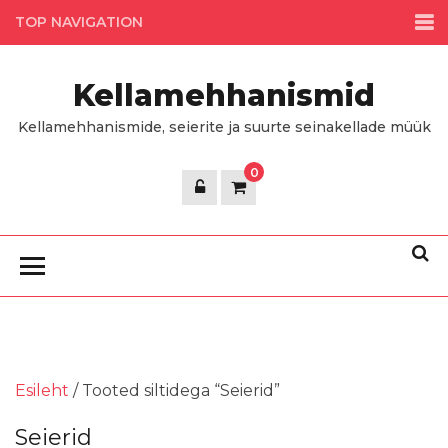
Skip
TOP NAVIGATION
to
the
Kellamehhanismid
content
Kellamehhanismide, seierite ja suurte seinakellade müük
0
Esileht
/ Tooted siltidega “Seierid”
Seierid