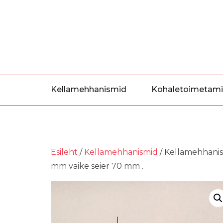
Skip
to
the
content
Kellamehhanismid
Kohaletoimetam
Esileht
/
Kellamehhanismid
/ Kellamehhanism
mm väike seier 70 mm .