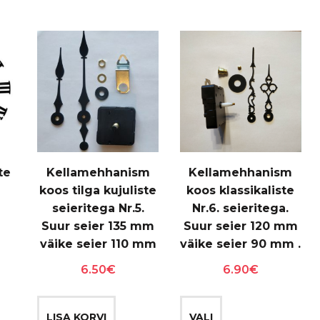
te
Kellamehhanism
Kellamehhanism
koos tilga kujuliste
koos klassikaliste
seieritega Nr.5.
Nr.6. seieritega.
Suur seier 135 mm
Suur seier 120 mm
väike seier 110 mm
väike seier 90 mm .
6.50
€
6.90
€
Sellel
tootel
LISA KORVI
VALI