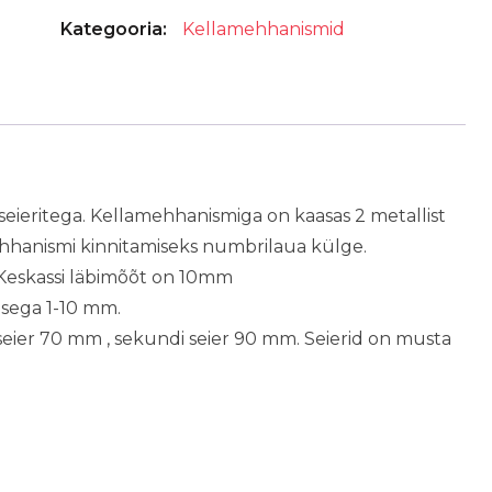
Kategooria:
Kellamehhanismid
kujuliste
seieritega
Nr
6.
Suur
seier
100
eieritega. Kellamehhanismiga on kaasas 2 metallist
mm
 mehhanismi kinnitamiseks numbrilaua külge.
väike
Keskassi läbimõõt on 10mm
seier
sega 1-10 mm.
70
 seier 70 mm , sekundi seier 90 mm. Seierid on musta
mm
.
kogus