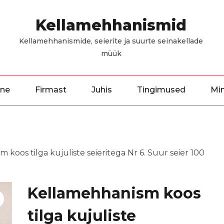
Kellamehhanismid
Kellamehhanismide, seierite ja suurte seinakellade
müük
ine
Firmast
Juhis
Tingimused
Mi
 koos tilga kujuliste seieritega Nr 6. Suur seier 100
Kellamehhanism koos
tilga kujuliste