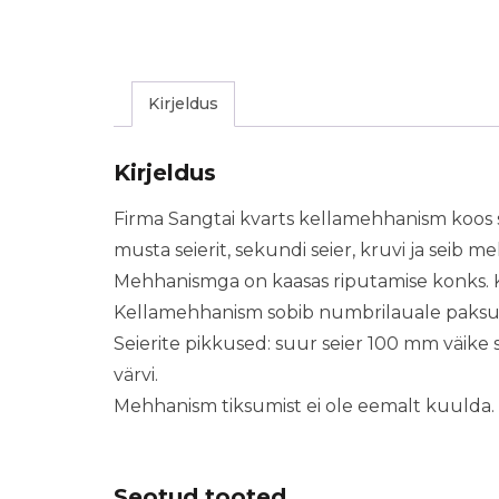
Kirjeldus
Kirjeldus
Firma Sangtai kvarts kellamehhanism koos s
musta seierit, sekundi seier, kruvi ja seib
Mehhanismga on kaasas riputamise konks. 
Kellamehhanism sobib numbrilauale paksu
Seierite pikkused: suur seier 100 mm väike
värvi.
Mehhanism tiksumist ei ole eemalt kuulda.
Seotud tooted