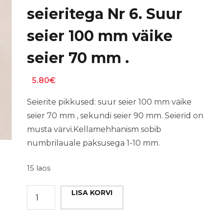
seieritega Nr 6. Suur
seier 100 mm väike
seier 70 mm .
5.80
€
Seierite pikkused: suur seier 100 mm väike
seier 70 mm , sekundi seier 90 mm. Seierid on
musta värvi.Kellamehhanism sobib
numbrilauale paksusega 1-10 mm.
15 laos
Kellamehhanism
LISA KORVI
koos
tilga