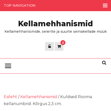
Skip
TOP NAVIGATION
to
the
Kellamehhanismid
content
Kellamehhanismide, seierite ja suurte seinakellade müük
0
Esileht
/
Kellamehhanismid
/ Kuldsed Rooma
kellanumbrid. Kõrgus 2,3 cm.