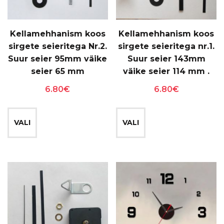
Kellamehhanism koos
Kellamehhanism koos
sirgete seieritega Nr.2.
sirgete seieritega nr.1.
Suur seier 95mm väike
Suur seier 143mm
seier 65 mm
väike seier 114 mm .
6.80
€
6.80
€
Sellel
Sellel
tootel
tootel
VALI
VALI
on
on
mitu
mitu
varianti.
varianti.
Valikuid
Valikuid
saab
saab
teha
teha
tootelehel.
tootelehel.